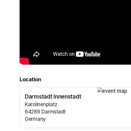
Location
Darmstadt Innenstadt
(opens in a n
Karolinenplatz
64289 Darmstadt
Germany
(opens in a new tab)